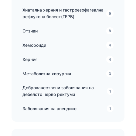
Хиатална херния и гастроезофагеална
9
рефлуксна болест(ГЕРБ)
Отзиви
8
Хемороиди
4
Херния
4
Метаболитна хирургия
3
Доброкачествени заболявания на
1
дебелото черво ректума
Заболявания на апендикс
1