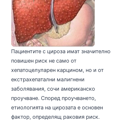
Пациентите с цироза имат значително
повишен риск не само от
хепатоцелуларен карцином, но и от
екстрахепатални малигнени
заболявания, сочи американско
проучване. Според проучването,
етиологията на цирозата е основен
фактор, определящ раковия риск.