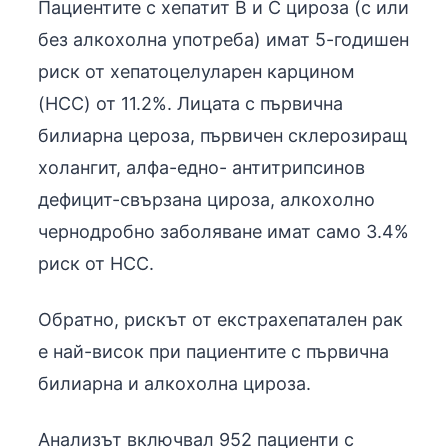
Пациентите с хепатит В и С цироза (с или
без алкохолна употреба) имат 5-годишен
риск от хепатоцелуларен карцином
(HCC) от 11.2%. Лицата с първична
билиарна цероза, първичен склерозиращ
холангит, алфа-едно- антитрипсинов
дефицит-свързана цироза, алкохолно
чернодробно заболяване имат само 3.4%
риск от HCC.
Обратно, рискът от екстрахепатален рак
е най-висок при пациентите с първична
билиарна и алкохолна цироза.
Анализът включвал 952 пациенти с