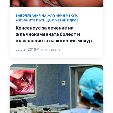
ЗАБОЛЯВАНИЯ НА ЖЛЪЧНИЯ МЕХУР,
ЖЛЪЧНИТЕ ПЪТИЩА И ЧЕРНИЯ ДРОБ
Консенсус за лечение на
жлъчнокаменната болест и
възпалението на жлъчния мехур
July 9, 2016
•
1 мин четене