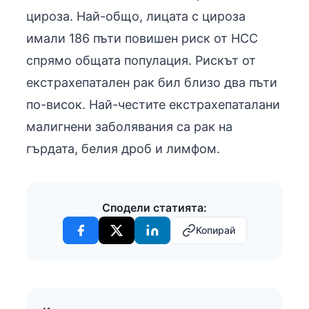
цироза. Най-общо, лицата с цироза
имали 186 пъти повишен риск от HCC
спрямо общата популация. Рискът от
екстрахепатален рак бил близо два пъти
по-висок. Най-честите екстрахепаталани
малигнени заболявания са рак на
гърдата, белия дроб и лимфом.
Сподели статията:
Копирай