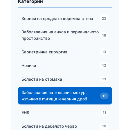
Категории
Хернии на предната коремна стена
23
Заболявания на ануса и перианалното
18
пространство
Бариатрична хирургия
13
Новини
13
Болести на стомаха
13
Заболявания на жлъчния мехур,
12
жлъчните пътища и черния дроб
EHS
11
Болести на дебелото черво
10