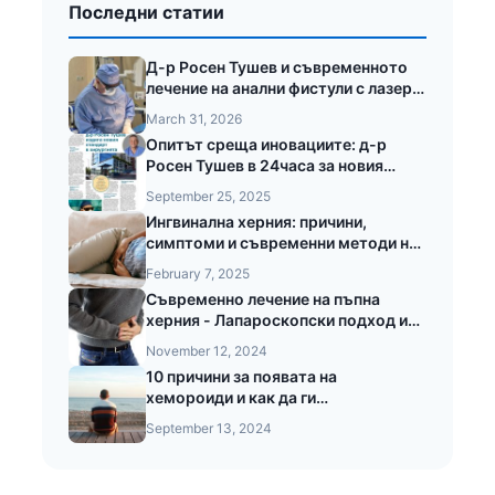
Последни статии
Д-р Росен Тушев и съвременното
лечение на анални фистули с лазер
LEONARDO®
March 31, 2026
Опитът среща иновациите: д-р
Росен Тушев в 24часа за новия
стандарт в хирургията
September 25, 2025
Ингвинална херния: причини,
симптоми и съвременни методи на
лечение
February 7, 2025
Съвременно лечение на пъпна
херния - Лапароскопски подход и
предимства при безкръвната
November 12, 2024
операция на пъпната херния
10 причини за появата на
хемороиди и как да ги
предотвратите
September 13, 2024