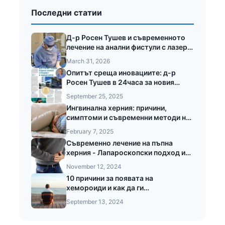
Последни статии
Д-р Росен Тушев и съвременното
лечение на анални фистули с лазер
LEONARDO®
March 31, 2026
Опитът среща иновациите: д-р
Росен Тушев в 24часа за новия
стандарт в хирургията
September 25, 2025
Ингвинална херния: причини,
симптоми и съвременни методи на
лечение
February 7, 2025
Съвременно лечение на пъпна
херния - Лапароскопски подход и
предимства при безкръвната
November 12, 2024
операция на пъпната херния
10 причини за появата на
хемороиди и как да ги
предотвратите
September 13, 2024