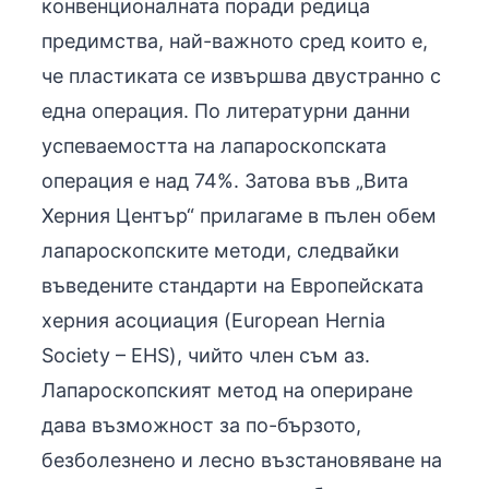
конвенционалната поради редица
предимства, най-важното сред които е,
че пластиката се извършва двустранно с
една операция. По литературни данни
успеваемостта на лапароскопската
операция е над 74%. Затова във „Вита
Херния Център“ прилагаме в пълен обем
лапароскопските методи, следвайки
въведените стандарти на Европейската
херния асоциация (European Hernia
Society – EHS), чийто член съм аз.
Лапароскопският метод на опериране
дава възможност за по-бързото,
безболезнено и лесно възстановяване на