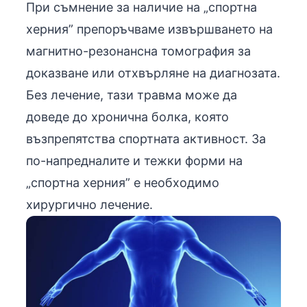
При съмнение за наличие на „спортна
херния” препоръчваме извършването на
магнитно-резонансна томография за
доказване или отхвърляне на диагнозата.
Без лечение, тази травма може да
доведе до хронична болка, която
възпрепятства спортната активност. За
по-напредналите и тежки форми на
„спортна херния” е необходимо
хирургично лечение.