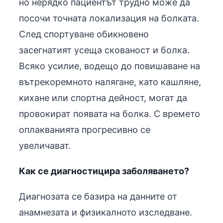
но нерядко пациентът трудно може да
посочи точната локализация на болката.
След спортуване обикновено
засегнатият усеща скованост и болка.
Всяко усилие, водещо до повишаване на
вътрекоремното налягане, като кашляне,
кихане или спортна дейност, могат да
провокират появата на болка. С времето
оплакванията прогресивно се
увеличават.
Как се диагностицира заболяването?
Диагнозата се базира на данните от
анамнезата и физикалното изследване.