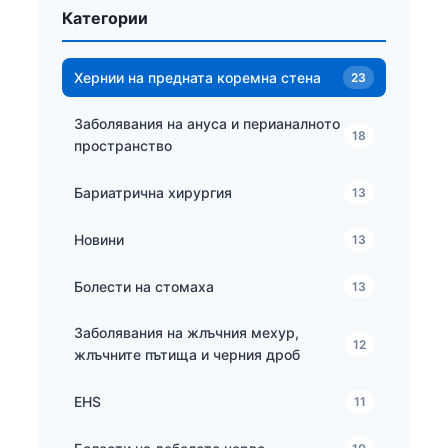
Категории
Хернии на предната коремна стена
23
Заболявания на ануса и перианалното
18
пространство
Бариатрична хирургия
13
Новини
13
Болести на стомаха
13
Заболявания на жлъчния мехур,
12
жлъчните пътища и черния дроб
EHS
11