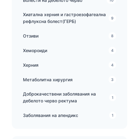
Болести на дебелото черво
10
Хиатална херния и гастроезофагеална
9
рефлуксна болест(ГЕРБ)
Отзиви
8
Хемороиди
4
Херния
4
Метаболитна хирургия
3
Доброкачествени заболявания на
1
дебелото черво ректума
Заболявания на апендикс
1