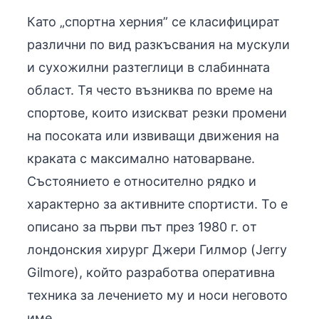
Като „спортна херния” се класифицират
различни по вид разкъсвания на мускули
и сухожилни разтеглици в слабинната
област. Тя често възниква по време на
спортове, които изискват резки промени
на посоката или извиващи движения на
краката с максимално натоварване.
Състоянието е относително рядко и
характерно за активните спортисти. То е
описано за първи път през 1980 г. oт
лондонския хирург Джери Гилмор (Jerry
Gilmore), който разработва оперативна
техника за лечението му и носи неговото
име.