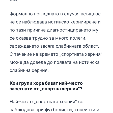
Формално погледнато в случая всъщност
не се наблюдава истинско хернииране и
по тази причина диагностицирането му
се оказва трудно за много колеги.
Увреждането засяга слабинната област.
С течение на времето „спортната херния”
може да доведе до появата на истинска
слабинна херния.
Кои групи хора биват най-често
засегнати от „спортна херния”?
Най-често „спортната херния” се
наблюдава при футболисти, хокеисти и