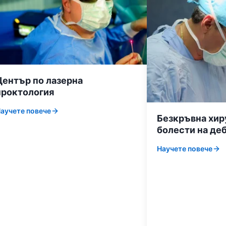
Център по лазерна
проктология
аучете повече
Безкръвна хир
болести на де
Научете повече