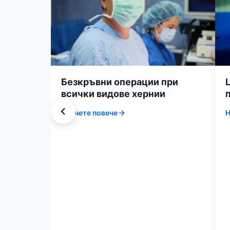
Безкръвни операции при
всички видове хернии
Научете повече
Н