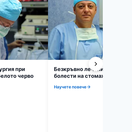
ургия при
Безкръвно лечение при
белото черво
болести на стомаха
Научете повече