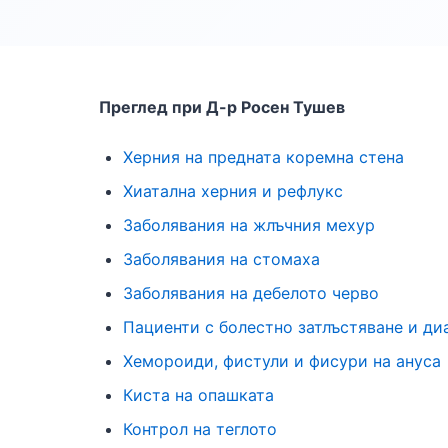
Преглед при Д-р Росен Тушев
Херния на предната коремна стена
Хиатална херния и рефлукс
Заболявания на жлъчния мехур
Заболявания на стомаха
Заболявания на дебелото черво
Пациeнти с болестно затлъстяване и ди
Хемороиди, фистули и фисури на ануса
Киста на опашката
Контрол на теглото