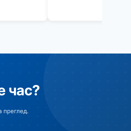
е час?
а преглед.