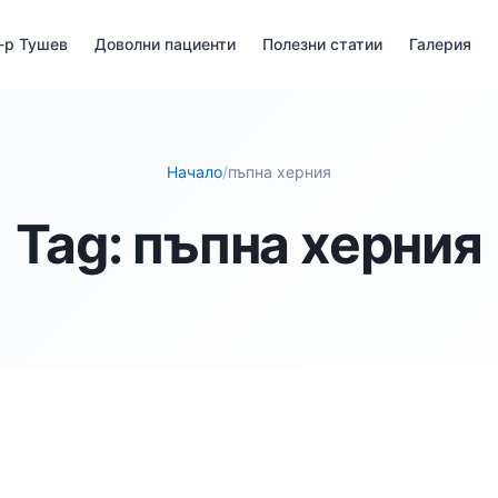
-р Тушев
Доволни пациенти
Полезни статии
Галерия
Начало
/
пъпна херния
Tag:
пъпна херния
ХИАТАЛНА ХЕРНИЯ И ГАСТРОЕЗОФАГЕАЛНА