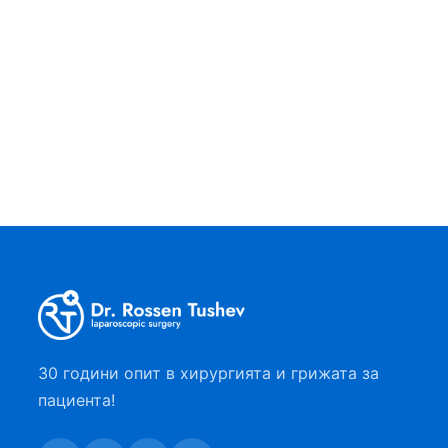
От херния страдат голям процент от
населението, затова е важно всеки да
има основни познания по този проблем,
да познава симптомите и методите за
лечение….
30 години опит в хирургията и грижата за
пациента!