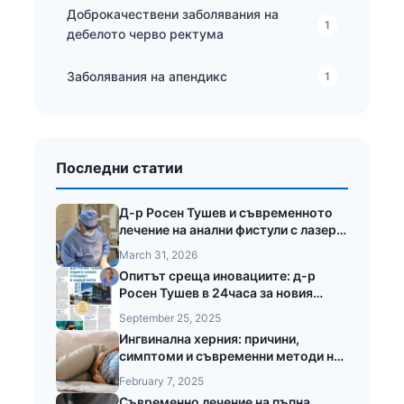
Доброкачествени заболявания на
1
дебелото черво ректума
Заболявания на апендикс
1
Последни статии
Д-р Росен Тушев и съвременното
лечение на анални фистули с лазер
LEONARDO®
March 31, 2026
Опитът среща иновациите: д-р
Росен Тушев в 24часа за новия
стандарт в хирургията
September 25, 2025
Ингвинална херния: причини,
симптоми и съвременни методи на
лечение
February 7, 2025
Съвременно лечение на пъпна