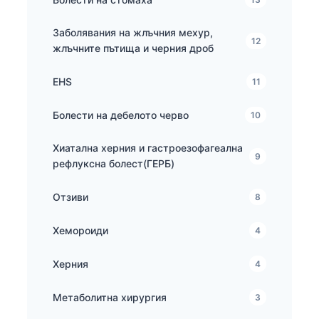
Заболявания на жлъчния мехур,
12
жлъчните пътища и черния дроб
EHS
11
Болести на дебелото черво
10
Хиатална херния и гастроезофагеална
9
рефлуксна болест(ГЕРБ)
Отзиви
8
Хемороиди
4
Херния
4
Метаболитна хирургия
3