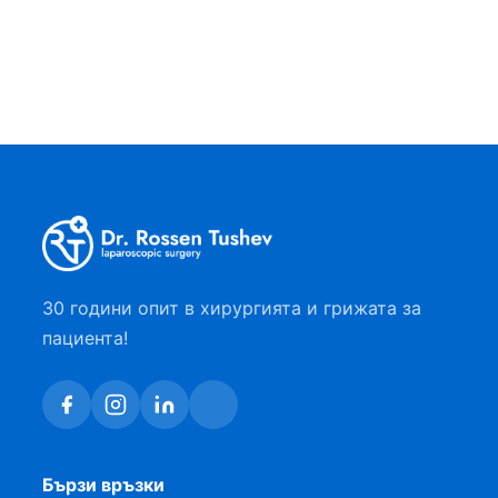
заболяването се среща при възрастни
болни с тежки…
30 години опит в хирургията и грижата за
пациента!
Бързи връзки