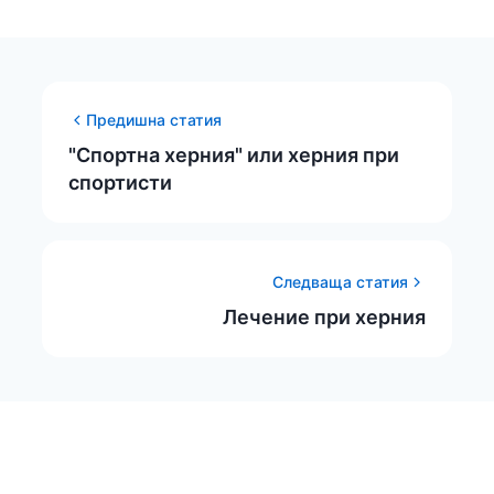
Предишна статия
"Спортна херния" или херния при
спортисти
Следваща статия
Лечение при херния