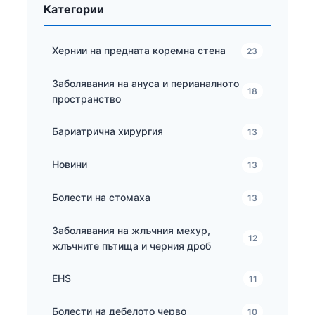
Категории
Хернии на предната коремна стена
23
Заболявания на ануса и перианалното
18
пространство
Бариатрична хирургия
13
Новини
13
Болести на стомаха
13
Заболявания на жлъчния мехур,
12
жлъчните пътища и черния дроб
EHS
11
Болести на дебелото черво
10