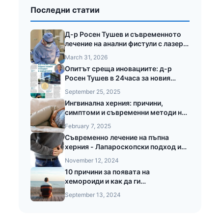
Последни статии
Д-р Росен Тушев и съвременното
лечение на анални фистули с лазер
LEONARDO®
March 31, 2026
Опитът среща иновациите: д-р
Росен Тушев в 24часа за новия
стандарт в хирургията
September 25, 2025
Ингвинална херния: причини,
симптоми и съвременни методи на
лечение
February 7, 2025
Съвременно лечение на пъпна
херния - Лапароскопски подход и
предимства при безкръвната
November 12, 2024
операция на пъпната херния
10 причини за появата на
хемороиди и как да ги
предотвратите
September 13, 2024