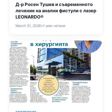
Д-р Росен Тушев и съвременното
лечение на анални фистули с лазер
LEONARDO®
March 31, 2026
•
1 мин четене