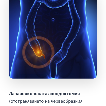
Лапароскопската апендектомия
(отстраняването на червеобразния