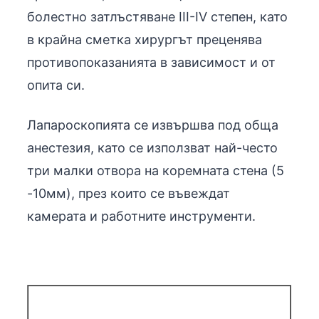
болестно затлъстяване ІІІ-ІV степен, като
в крайна сметка хирургът преценява
противопоказанията в зависимост и от
опита си.
Лапароскопията се извършва под обща
анестезия, като се използват най-често
три малки отвора на коремната стена (5
-10мм), през които се въвеждат
камерата и работните инструменти.