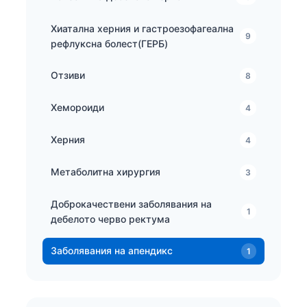
Хиатална херния и гастроезофагеална
9
рефлуксна болест(ГЕРБ)
Отзиви
8
Хемороиди
4
Херния
4
Метаболитна хирургия
3
Доброкачествени заболявания на
1
дебелото черво ректума
Заболявания на апендикс
1