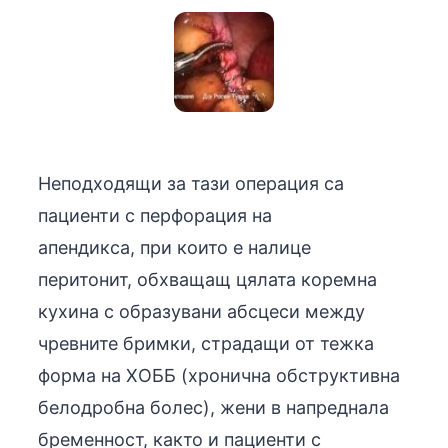
Неподходящи за тази операция са
пациенти с перфорация на
апендикса, при които е налице
перитонит, обхващащ цялата коремна
кухина с образувани абсцеси между
чревните бримки, страдащи от тежка
форма на ХОББ (хронична обструктивна
белодробна болес), жени в напреднала
бременност, както и пациенти с