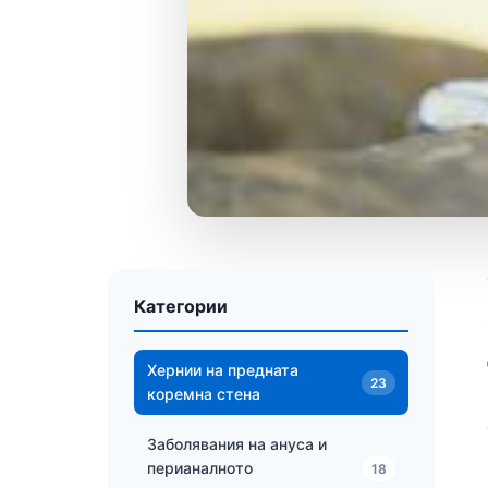
Категории
Хернии на предната
23
коремна стена
Заболявания на ануса и
перианалното
18