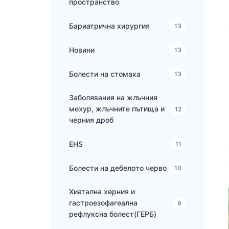
пространство
Бариатрична хирургия
13
Новини
13
Болести на стомаха
13
Заболявания на жлъчния
мехур, жлъчните пътища и
12
черния дроб
EHS
11
Болести на дебелото черво
10
Хиатална херния и
гастроезофагеална
9
рефлуксна болест(ГЕРБ)