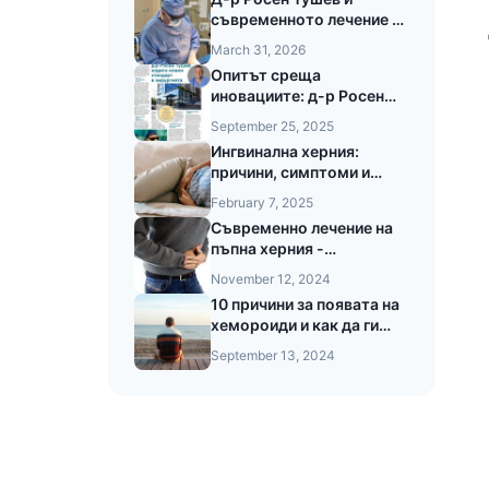
съвременното лечение на
анални фистули с лазер
March 31, 2026
LEONARDO®
Опитът среща
иновациите: д-р Росен
Тушев в 24часа за новия
September 25, 2025
стандарт в хирургията
Ингвинална херния:
причини, симптоми и
съвременни методи на
February 7, 2025
лечение
Съвременно лечение на
пъпна херния -
Лапароскопски подход и
November 12, 2024
предимства при
10 причини за появата на
безкръвната операция на
хемороиди и как да ги
пъпната херния
предотвратите
September 13, 2024