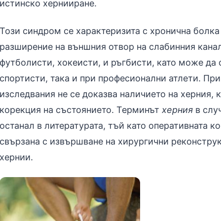
истинско хернииране.
Този синдром се характеризита с хронична болка 
разширение на външния отвор на слабинния канал
футболисти, хокеисти, и ръгбисти, като може да 
спортисти, така и при професионални атлети. При
изследвания не се доказва наличието на херния, 
корекция на състоянието. Терминът
херния
в слу
останал в литературата, тъй като оперативната к
свързана с извършване на хирургични реконструк
хернии.