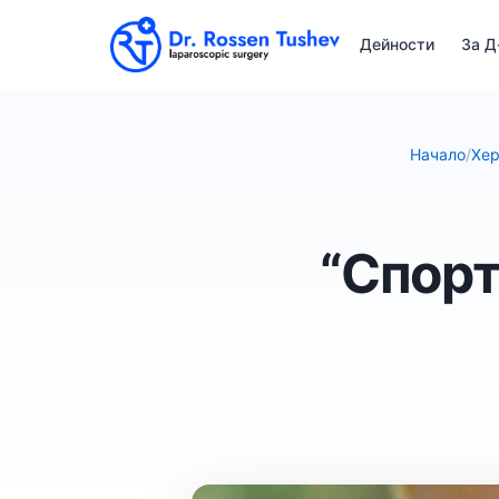
Дейности
За Д
Начало
/
Хер
“Спорт