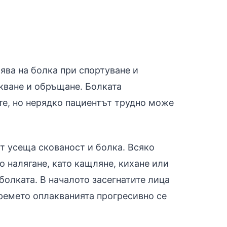
ява на болка при спортуване и
укване и обръщане. Болката
те, но нерядко пациентът трудно може
т усеща скованост и болка. Всяко
 налягане, като кащляне, кихане или
болката. В началото засегнатите лица
времето оплакванията прогресивно се