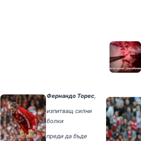
Фернандо Торес
,
изпитващ силни
болки
преди да бъде