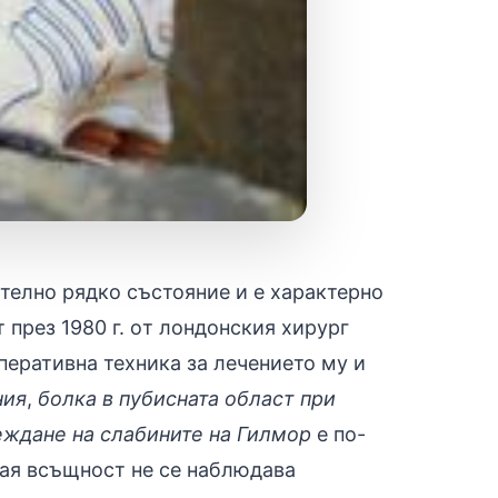
ително рядко състояние и е характерно
т през 1980 г. oт лондонския хирург
перативна техника за лечението му и
ния
,
болка в пубисната област при
еждане на слабините на Гилмор
е по-
чая всъщност не се наблюдава