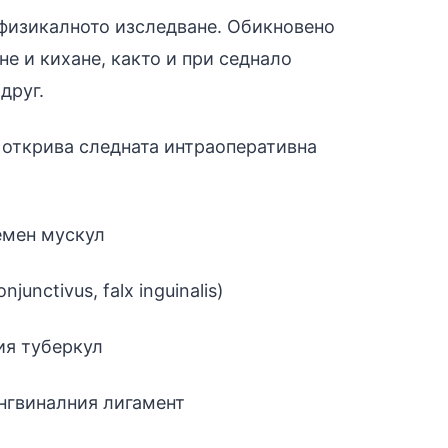
и физикалното изследване. Обикновено
е и кихане, както и при седнало
друг.
 открива следната интраоперативна
емен мускул
nctivus, falx inguinalis)
ия туберкул
нгвиналния лигамент