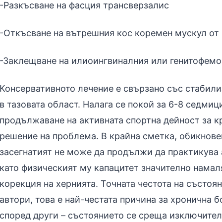
-Разкъсване на фасция трансверзалис
-Откъсване на вътрешния кос коремен мускул от
-Заклещване на илиоингвиналния или генитофемо
Консервативното лечение е свързано със стабили
в тазовата област. Налага се покой за 6-8 седми
продължаване на активната спортна дейност за к
решение на проблема. В крайна сметка, обикнове
засегнатият не може да продължи да практикува 
като физическият му капацитет значително намаля
корекция на хернията. Точната честота на състоя
автори, това е най-честата причина за хронична б
според други – състоянието се среща изключител