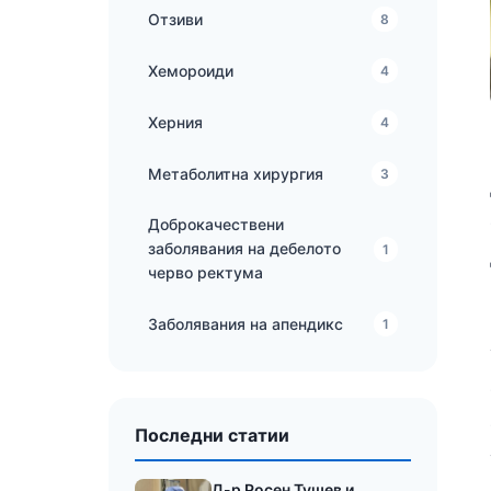
Отзиви
8
Хемороиди
4
Херния
4
Метаболитна хирургия
3
Доброкачествени
заболявания на дебелото
1
черво ректума
Заболявания на апендикс
1
Последни статии
Д-р Росен Тушев и