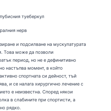
 пубисния туеберкул
ралния нерв
зиране и подсилване на мускулатурата
ци. Това може да позволи
ратък период, но не е дефинитивно
но настъпва момент, в който
активно спортната си дейност, тъй
ва, и се налага хирургично лечение с
нието е неизвестна. Според някои
олка в слабините при спортисти, а
но рядко.