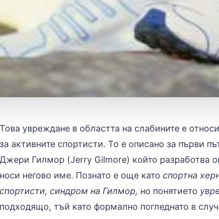
Това увреждане в областта на слабините е относ
за активните спортисти. То е описано за първи пъ
Джери Гилмор (Jerry Gilmore) който разработва о
носи негово име. Познато е още като
спортна хер
спортисти, синдром на Гилмор
,
но понятието
увр
подходящо, тъй като формално погледнато в слу