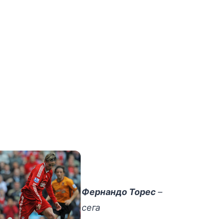
Фернандо Торес
–
сега