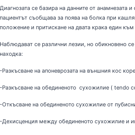
Диагнозата се базира на данните от анамнезата 
пациентът съобщава за поява на болка при кашлян
положение и притискане на двата крака един към 
Наблюдават се различни лезии, но обикновено се
находка:
-Разкъсване на апоневрозата на външния кос кор
-Разкъсване на обединеното сухожилие ( tendo conju
-Откъсване на обединеното сухожилие от пубисн
-Дехисценция между обединеното сухожилие и и