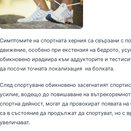
Симптомите на спортната херния са свързани с по
движение, особено при екстензия на бедрото, ус
обикновено ирадиира към аддукторите и тестиси
да посочи точната локализация на болката.
След спортуване обикновено засегнатият спортис
усилие, водещо до повишаване на вътрекоремното
спортна дейност, могат да провокират появата на 
са в състояние да продължат да спортуват, но с 
увеличават.