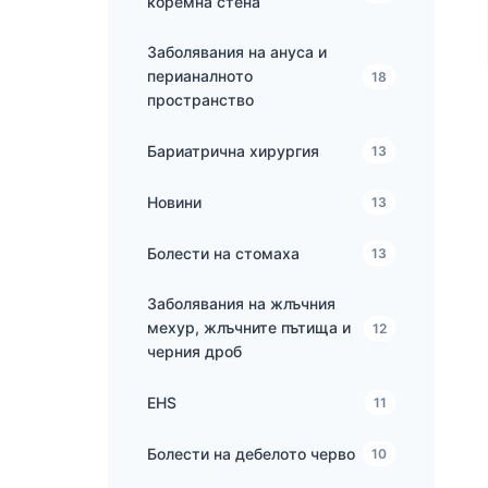
коремна стена
Заболявания на ануса и
перианалното
18
пространство
Бариатрична хирургия
13
Новини
13
Болести на стомаха
13
Заболявания на жлъчния
мехур, жлъчните пътища и
12
черния дроб
EHS
11
Болести на дебелото черво
10