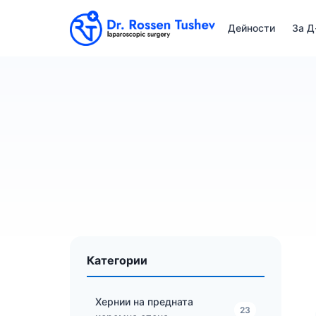
Дейности
За Д
Категории
Хернии на предната
23