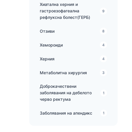
Хиатална херния и
гастроезофагеална
9
рефлуксна болест(ГЕРБ)
Отзиви
8
Хемороиди
4
Херния
4
Метаболитна хирургия
3
Доброкачествени
заболявания на дебелото
1
черво ректума
Заболявания на апендикс
1