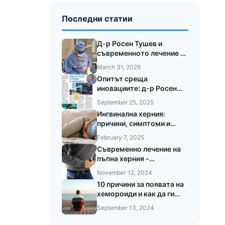
Последни статии
Д-р Росен Тушев и
съвременното лечение на
анални фистули с лазер
March 31, 2026
LEONARDO®
Опитът среща
иновациите: д-р Росен
Тушев в 24часа за новия
September 25, 2025
стандарт в хирургията
Ингвинална херния:
причини, симптоми и
съвременни методи на
February 7, 2025
лечение
Съвременно лечение на
пъпна херния -
Лапароскопски подход и
November 12, 2024
предимства при
10 причини за появата на
безкръвната операция на
хемороиди и как да ги
пъпната херния
предотвратите
September 13, 2024