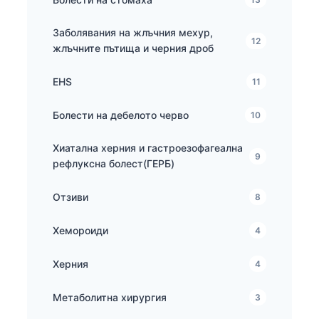
Заболявания на жлъчния мехур,
12
жлъчните пътища и черния дроб
EHS
11
Болести на дебелото черво
10
Хиатална херния и гастроезофагеална
9
рефлуксна болест(ГЕРБ)
Отзиви
8
Хемороиди
4
Херния
4
Метаболитна хирургия
3