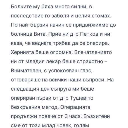
Болките му бяха много силни, в
последствие го заболя и целия стомах.
По най-бързия начин се придвижихме до
болница Вита. Прие ни д-р Петков и ни
каза, че веднага трябва да се оперира.
Хернията беше огромна. Впечатлението
ни от младия лекар беше страхотно –
Внимателен, с успокояваш глас,
отговаряше на всички наши въпроси. На
следващия ден съпруга ми беше
опериран първи от д-р Тушев по
безкръвния метод. Операцията
продължи повече от 3 часа. Възхитени
сме от този млад човек, голям