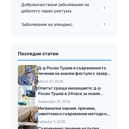
Доброкачествени заболявания на
1
дебелото черво ректума
Заболявания на апендикс
1
Последни статии
Д-р Росен Тушев и съвременното
лечение на анални фистули с лазер
LEONARDO®
March 31, 2026
Опитът среща иновациите: д-р
Росен Тушев в 24часа за новия
стандарт в хирургията
September 25, 2025
Ингвинална херния: причини,
симптоми и съвременни методи на
лечение
February 7, 2025
Съвременно лечение на пъпна