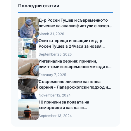
Последни статии
Д-р Росен Тушев и съвременното
лечение на анални фистули с лазер
LEONARDO®
March 31, 2026
Опитът среща иновациите: д-р
Росен Тушев в 24часа за новия
стандарт в хирургията
September 25, 2025
Ингвинална херния: причини,
симптоми и съвременни методи на
лечение
February 7, 2025
Съвременно лечение на пъпна
херния - Лапароскопски подход и
предимства при безкръвната
November 12, 2024
операция на пъпната херния
10 причини за появата на
хемороиди и как да ги
предотвратите
September 13, 2024