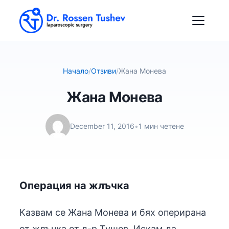
Начало
/
Отзиви
/
Жана Монева
Жана Монева
December 11, 2016
•
1 мин четене
Операция на жлъчка
Казвам се Жана Монева и бях оперирана
от жлъчка от д-р Тушев. Искам да