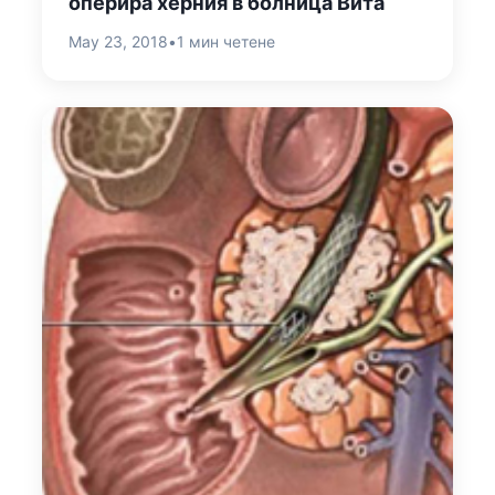
оперира херния в болница Вита
May 23, 2018
•
1 мин четене