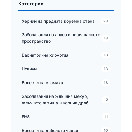
Категории
Хернии на предната коремна стена
23
Заболявания на ануса и перианалното
18
пространство
Бариатрична хирургия
13
Новини
13
Болести на стомаха
13
Заболявания на жлъчния мехур,
12
жлъчните пътища и черния дроб
EHS
11
Болести на дебелото черво
10