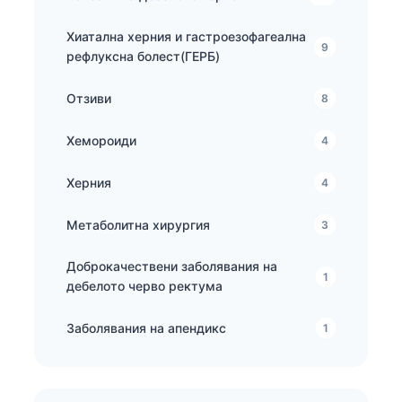
Хиатална херния и гастроезофагеална
9
рефлуксна болест(ГЕРБ)
Отзиви
8
Хемороиди
4
Херния
4
Метаболитна хирургия
3
Доброкачествени заболявания на
1
дебелото черво ректума
Заболявания на апендикс
1