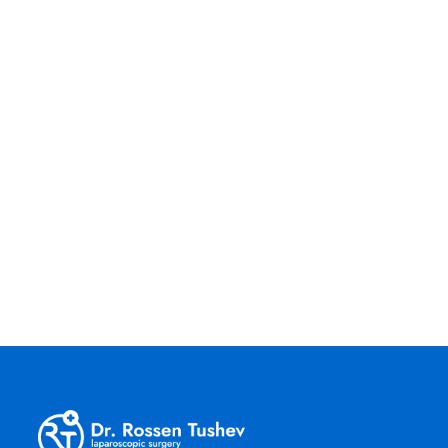
СТАНДАРТ ЗА ЛЕЧЕНИЕ НА
СТОМАШНИЯ КАРЦИНОМ
Епидемиологичните характеристики,
липсата на ефективни скринингови
програми, комплексната етиология,
неспецифичната клинична картина,
късното диагностициране, ниската
преживяемост дори след
потенциално…