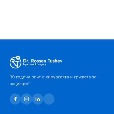
кръвоизлива. Тя е по-честа при млади
мъже, но поради увеличаване на
тютюнопушенето при жените…
30 години опит в хирургията и грижата за
пациента!