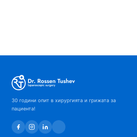
лечение на възпалението на апендикса.
Първата такава лапароскопска
операция е извършена от гинеколога Д-
р Карл…
30 години опит в хирургията и грижата за
пациента!