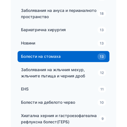
Заболявания на ануса и перианалното
18
пространство
Бариатрична хирургия
13
Новини
13
Болести на стомаха
13
Заболявания на жлъчния мехур,
12
жлъчните пътища и черния дроб
EHS
11
Болести на дебелото черво
10
Хиатална херния и гастроезофагеална
9
рефлуксна болест(ГЕРБ)