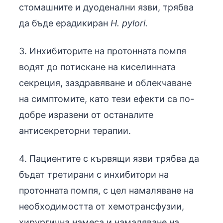
стомашните и дуоденални язви, трябва
да бъде ерадикиран
H. pylori.
3. Инхибиторите на протонната помпя
водят до потискане на киселинната
секреция, заздравяване и облекчаване
на симптомите, като тези ефекти са по-
добре изразени от останалите
антисекреторни терапии.
4. Пациентите с кървящи язви трябва да
бъдат третирани с инхибитори на
протонната помпя, с цел намаляване на
необходимостта от хемотрансфузии,
хирургична намеса и намаляване на