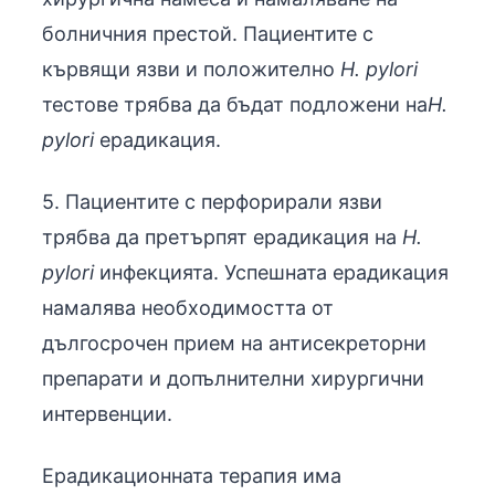
болничния престой. Пациентите с
кървящи язви и положително
H. pylori
тестове трябва да бъдат подложени на
H.
pylori
ерадикация.
5. Пациентите с перфорирали язви
трябва да претърпят ерадикация на
H.
pylori
инфекцията. Успешната ерадикация
намалява необходимостта от
дългосрочен прием на антисекреторни
препарати и допълнителни хирургични
интервенции.
Ерадикационната терапия има