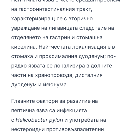
на гастроинтестиналния тракт,
характеризиращ се с вторично
увреждане на лигавицата следствие на
отделянето на гастрин и стомашна
киселина. Най-честата локализация е в
стомаха и проксималния дуоденум; по-
рядко язвата се локализира в долните
части на хранопровода, дисталния
дуоденум и йеюнума.
Главните фактори за развитие на
пептична язва са инфекцията
с
Helicobacter pylori
и употребата на
нестероидни противовъзпалителни