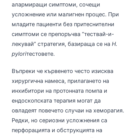
алармиращи симптоми, сочещи
усложнение или малигнен процес. При
младите пациенти без притеснителни
симптоми се препоръчва “тествай-и-
лекувай” стратегия, базираща се на
H.
pylori
тестовете.
Въпреки че кървенето често изисква
хирургична намеса, прилагането на
инхибитори на протонната помпа и
ендоскопската терапия могат да
овладеят повечето случаи на хеморагия.
Редки, но сериозни усложнения са
перфорацията и обструкцията на