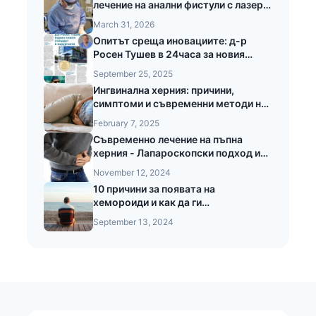
лечение на анални фистули с лазер
LEONARDO®
March 31, 2026
Опитът среща иновациите: д-р
Росен Тушев в 24часа за новия
стандарт в хирургията
September 25, 2025
Ингвинална херния: причини,
симптоми и съвременни методи на
лечение
February 7, 2025
Съвременно лечение на пъпна
херния - Лапароскопски подход и
предимства при безкръвната
November 12, 2024
операция на пъпната херния
10 причини за появата на
хемороиди и как да ги
предотвратите
September 13, 2024