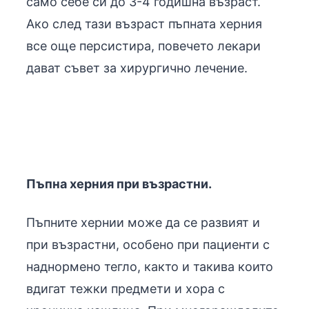
само себе си до 3-4 годишна възраст.
Ако след тази възраст пъпната херния
все още персистира, повечето лекари
дават съвет за хирургично лечение.
Пъпна херния при възрастни.
Пъпните хернии може да се развият и
при възрастни, особено при пациенти с
наднормено тегло, както и такива които
вдигат тежки предмети и хора с