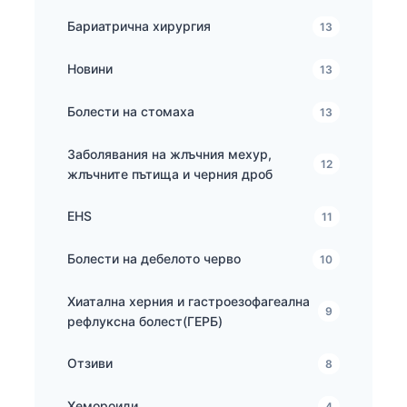
Бариатрична хирургия
13
Новини
13
Болести на стомаха
13
Заболявания на жлъчния мехур,
12
жлъчните пътища и черния дроб
EHS
11
Болести на дебелото черво
10
Хиатална херния и гастроезофагеална
9
рефлуксна болест(ГЕРБ)
Отзиви
8
Хемороиди
4