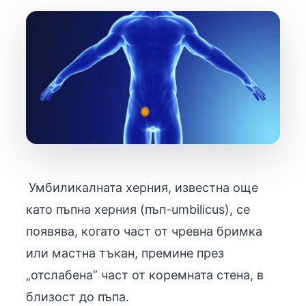
Умбиликалната херния, известна още
като пъпна херния (пъп-
umbilicus)
, се
появява, когато част от чревна бримка
или мастна тъкан, премине през
„отслабена” част от коремната стена, в
близост до пъпа.