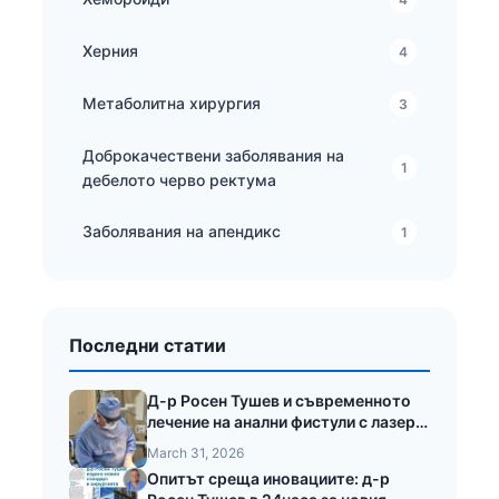
Херния
4
Метаболитна хирургия
3
Доброкачествени заболявания на
1
дебелото черво ректума
Заболявания на апендикс
1
Последни статии
Д-р Росен Тушев и съвременното
лечение на анални фистули с лазер
LEONARDO®
March 31, 2026
Опитът среща иновациите: д-р