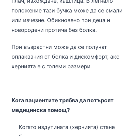
плач, изхождане, кашлица. В легнало
положение тази бучка може да се смали
или изчезне. Обикновено при деца и
новородени протича без болка.
При възрастни може да се получат
оплаквания от болка и дискомфорт, ако
хернията е с големи размери.
Кога пациентите трябва да потърсят
медицинска помощ?
Когато издутината (хернията) стане