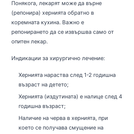
Понякога, лекарят може да върне
(репонира) хернията обратно в
коремната кухина. Важно е
репонирането да се извършва само от
опитен лекар.
Индикации за хирургично лечение:
Хернията нараства след 1-2 годишна
възраст на детето;
Хернията (издутината) е налице след 4
годишна възраст;
Наличие на черва в хернията, при
което се получава смущение на