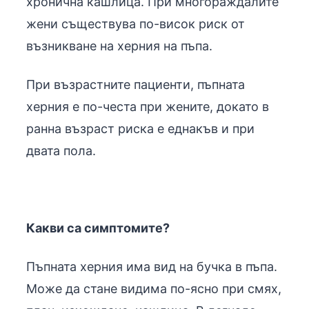
хронична кашлица. При многораждалите
жени съществува по-висок риск от
възникване на херния на пъпа.
При възрастните пациенти, пъпната
херния е по-честа при жените, докато в
ранна възраст риска е еднакъв и при
двата пола.
Какви са симптомите?
Пъпната херния има вид на бучка в пъпа.
Може да стане видима по-ясно при смях,