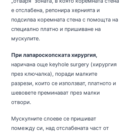
„отваря” зоната, в която коремната стена
е отслабена, репонира хернията и
подсилва коремната стена с помощта на
специално платно и пришиване на
мускулите.
При лапароскопската хирургия,
наричана още
keyhole surgery (
хирургия
през ключалка), поради малките
разрези, които се използват, платното и
шевовете преминават през малки
отвори.
Мускулните слоеве се пришиват
помежду си, над отслабената част от