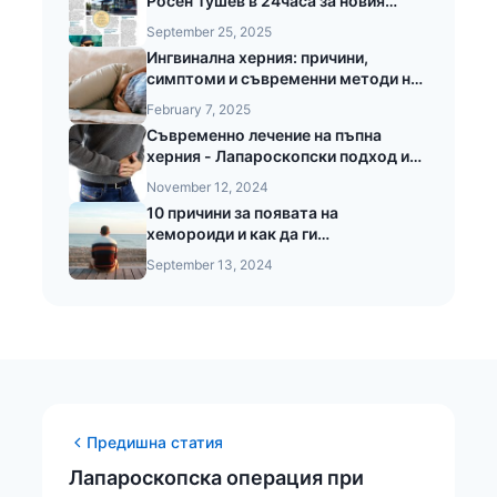
Росен Тушев в 24часа за новия
стандарт в хирургията
September 25, 2025
Ингвинална херния: причини,
симптоми и съвременни методи на
лечение
February 7, 2025
Съвременно лечение на пъпна
херния - Лапароскопски подход и
предимства при безкръвната
November 12, 2024
операция на пъпната херния
10 причини за появата на
хемороиди и как да ги
предотвратите
September 13, 2024
Предишна статия
Лапароскопска операция при