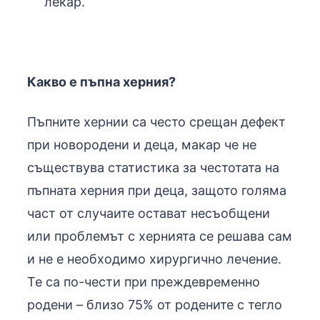
лекар.
Какво е пъпна херния?
Пъпните хернии са често срещан дефект
при новородени и деца, макар че не
съществува статистика за честотата на
пъпната херния при деца, защото голяма
част от случаите остават несъобщени
или проблемът с хернията се решава сам
и не е необходимо хирургично лечение.
Те са по-чести при преждевременно
родени – близо 75% от родените с тегло