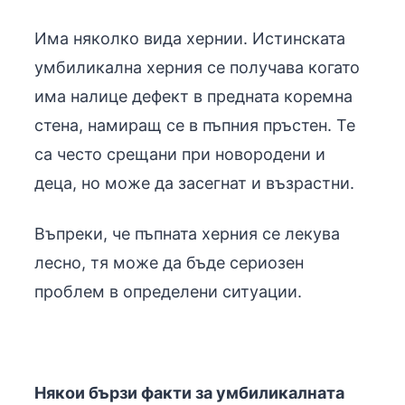
Има няколко вида хернии. Истинската
умбиликална херния се получава когато
има налице дефект в предната коремна
стена, намиращ се в пъпния пръстен. Те
са често срещани при новородени и
деца, но може да засегнат и възрастни.
Въпреки, че пъпната херния се лекува
лесно, тя може да бъде сериозен
проблем в определени ситуации.
Някои бързи факти за умбиликалната