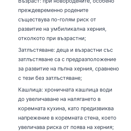
Възраст: при новородените, особено
преждевременно родените
съществува по-голям риск от
развитие на умбиликална херния,
отколкото при възрастни;
Затлъстяване: деца и възрастни със
затлъстяване са с предразположение
за развитие на пъпна херния, сравнено
с тези без затлъстяване;
Кашлица: хроничната кашлица води
до увеличаване на налягането в
коремната кухина, като предизвиква
напрежение в коремната стена, което
увеличава риска от поява на херния;