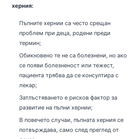
херния:
Пъпните хернии са често срещан
проблем при деца, родени преди
термин
;
Обикновено те не са болезнени, но ако
се появи болезненост или тежест,
пациента трябва да се консултира с
лекар
;
Затлъстяването е рисков фактор за
развитие на пъпни хернии
;
В повечето случаи, пъпната херния се
потвърждава, само след преглед от