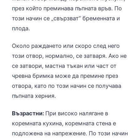
през който преминава пъпната връв. По
този начин се „свързват” бременната и
плода.
Около раждането или скоро след него
този отвор, нормално, се затваря. Ако не
се затвори, мастна тъкан или част от
чревна бримка може да премине през
отвора, като по този начин се получава
пъпната херния.
Възрастни:
При високо налягане в
коремната кухина, коремната стена е
подложена на напрежение. По този начин