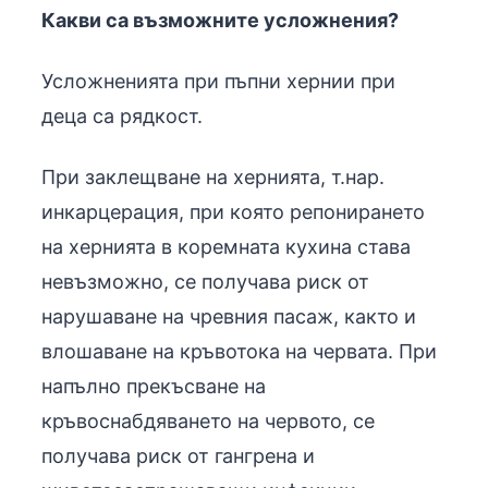
Какви са възможните усложнения?
Усложненията при пъпни хернии при
деца са рядкост.
При заклещване на хернията, т.нар.
инкарцерация, при която репонирането
на хернията в коремната кухина става
невъзможно, се получава риск от
нарушаване на чревния пасаж, както и
влошаване на кръвотока на червата. При
напълно прекъсване на
кръвоснабдяването на червото, се
получава риск от гангрена и