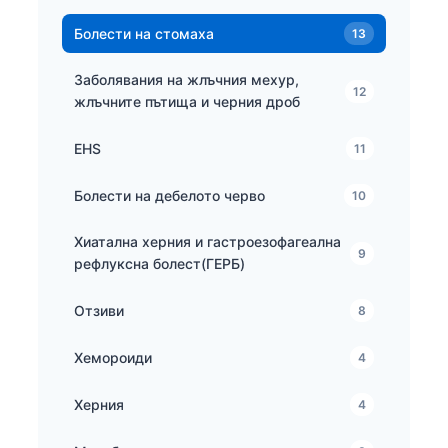
Болести на стомаха
13
Заболявания на жлъчния мехур,
12
жлъчните пътища и черния дроб
EHS
11
Болести на дебелото черво
10
Хиатална херния и гастроезофагеална
9
рефлуксна болест(ГЕРБ)
Отзиви
8
Хемороиди
4
Херния
4