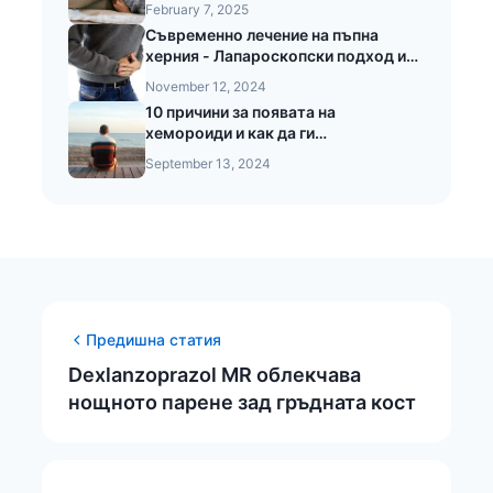
February 7, 2025
Съвременно лечение на пъпна
херния - Лапароскопски подход и
предимства при безкръвната
November 12, 2024
операция на пъпната херния
10 причини за появата на
хемороиди и как да ги
предотвратите
September 13, 2024
Предишна статия
Dexlanzoprazol MR облекчава
нощното парене зад гръдната кост