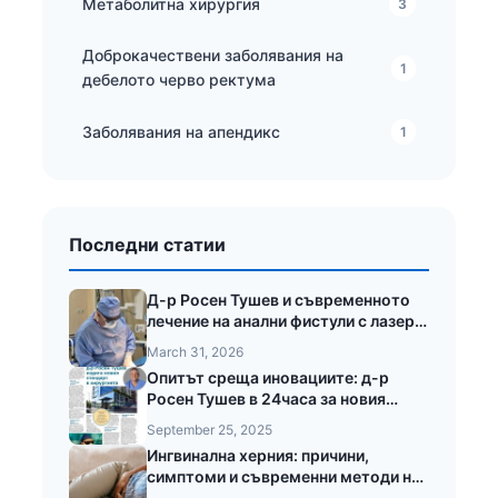
Метаболитна хирургия
3
Доброкачествени заболявания на
1
дебелото черво ректума
Заболявания на апендикс
1
Последни статии
Д-р Росен Тушев и съвременното
лечение на анални фистули с лазер
LEONARDO®
March 31, 2026
Опитът среща иновациите: д-р
Росен Тушев в 24часа за новия
стандарт в хирургията
September 25, 2025
Ингвинална херния: причини,
симптоми и съвременни методи на
лечение