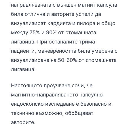
направляваната с външен магнит капсула
била отлична и авторите успели да
визуализират кардията и пилора и общо
между 75% и 90% от стомашната
лигавица. При останалите трима
пациенти, маневреността била умерена с
визуализиране на 50-60% от стомашната
лигавица.
Настоящото проучване сочи, че
магнитно-направляваното капсулно
ендоскопско изследване е безопасно и
технично възможно, обобщават
авторите.