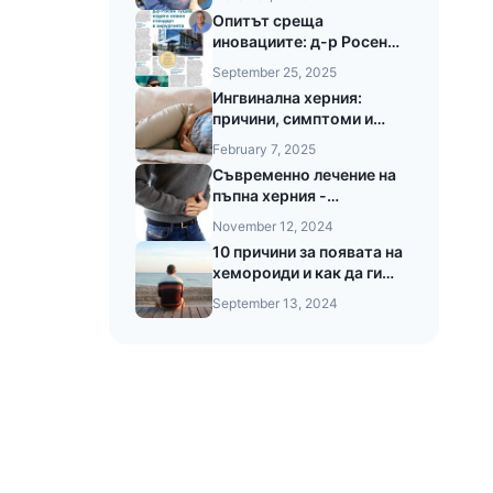
LEONARDO®
Опитът среща
иновациите: д-р Росен
Тушев в 24часа за новия
September 25, 2025
стандарт в хирургията
Ингвинална херния:
причини, симптоми и
съвременни методи на
February 7, 2025
лечение
Съвременно лечение на
пъпна херния -
Лапароскопски подход и
November 12, 2024
предимства при
10 причини за появата на
безкръвната операция на
хемороиди и как да ги
пъпната херния
предотвратите
September 13, 2024