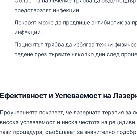
Областта на лечение трябва да бъде поддърж
предотвратят инфекции.
Лекарят може да предпише антибиотик за п
инфекции.
Пациентът трябва да избягва тежки физиче
седене през първите няколко дни след проце
Ефективност и Успеваемост на Лазер
Проучванията показват, че лазерната терапия за 
висока успеваемост и ниска честота на рецидиви.
тази процедура, съобщават за значително подобр