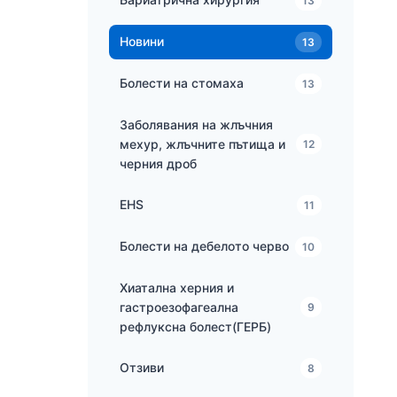
13
Новини
13
Болести на стомаха
13
Заболявания на жлъчния
мехур, жлъчните пътища и
12
черния дроб
EHS
11
Болести на дебелото черво
10
Хиатална херния и
гастроезофагеална
9
рефлуксна болест(ГЕРБ)
Отзиви
8