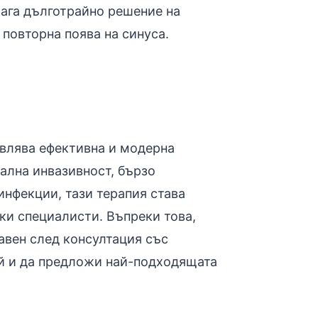
ага дълготрайно решение на
повторна поява на синуса.
авлява ефективна и модерна
ална инвазивност, бързо
инфекции, тази терапия става
ки специалисти. Въпреки това,
авен след консултация със
ай и да предложи най-подходящата