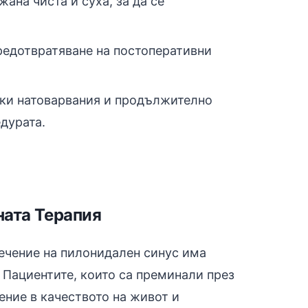
ана чиста и суха, за да се
редотвратяване на постоперативни
ски натоварвания и продължително
дурата.
ната Терапия
лечение на пилонидален синус има
 Пациентите, които са преминали през
ение в качеството на живот и