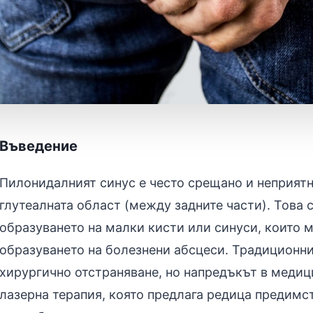
Въведение
Пилонидалният синус е често срещано и неприятн
глутеалната област (между задните части). Това 
образуването на малки кисти или синуси, които м
образуването на болезнени абсцеси. Традиционни
хирургично отстраняване, но напредъкът в медиц
лазерна терапия, която предлага редица предимст