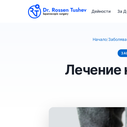
Дейности
За Д
Начало
/
Заболява
ЗА
Лечение 