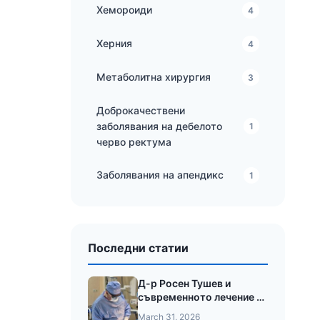
Хемороиди
4
Херния
4
Метаболитна хирургия
3
Доброкачествени
заболявания на дебелото
1
черво ректума
Заболявания на апендикс
1
Последни статии
Д-р Росен Тушев и
съвременното лечение на
анални фистули с лазер
March 31, 2026