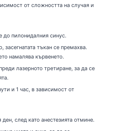
висимост от сложността на случая и
е до пилонидалния синус.
, засегнатата тъкан се премахва.
ето намалява кървенето.
преди лазерното третиране, за да се
та.
ти и 1 час, в зависимост от
ден, след като анестезията отмине.