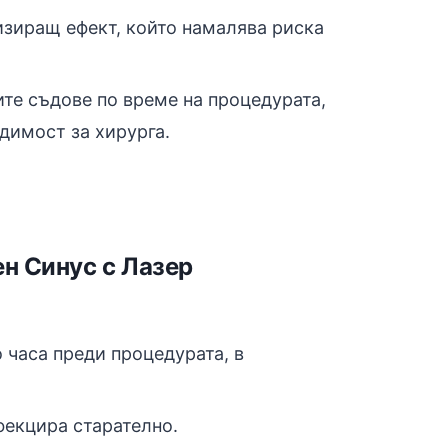
изиращ ефект, който намалява риска
ите съдове по време на процедурата,
димост за хирурга.
н Синус с Лазер
 часа преди процедурата, в
фекцира старателно.