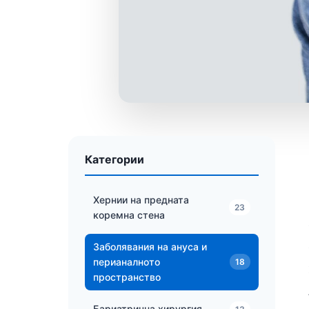
Категории
Хернии на предната
23
коремна стена
Заболявания на ануса и
перианалното
18
пространство
Бариатрична хирургия