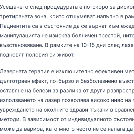
Усещането след процедурата е по-скоро за диско
третираната зона, които отшумяват напълно в ра
Пациентите са в състояние да се върнат към ежед
манипулацията не изисква болничен престой, нит
възстановяване. В рамките на 10-15 дни след лаз
подновят половия си живот.
Лазерната терапия е изключително ефективен мет
дълготраен ефект, по-бързо и безболезнено възс
оставяне на белези за разлика от други разпрост
използването на лазер позволява високо ниво на
увреждането на околните здрави тъкани в сравне
методи. В зависимост от индивидуалното състоян
може да варира, като много често не се налага да