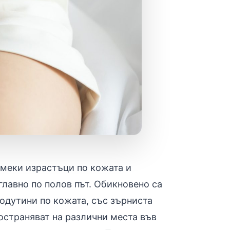
 меки израстъци по кожата и
главно по полов път. Обикновено са
подутини по кожата, със зърниста
остраняват на различни места във