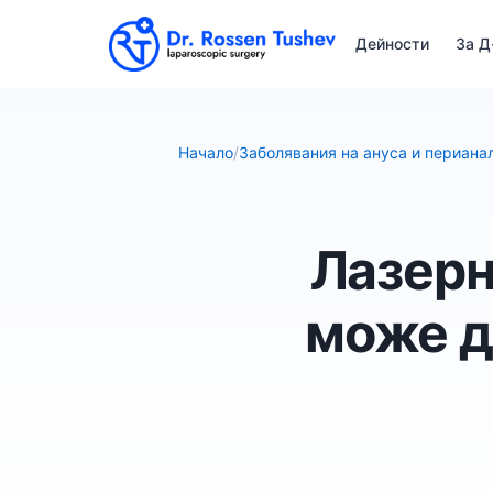
Дейности
За Д
Начало
/
Заболявания на ануса и периана
Лазерн
може д