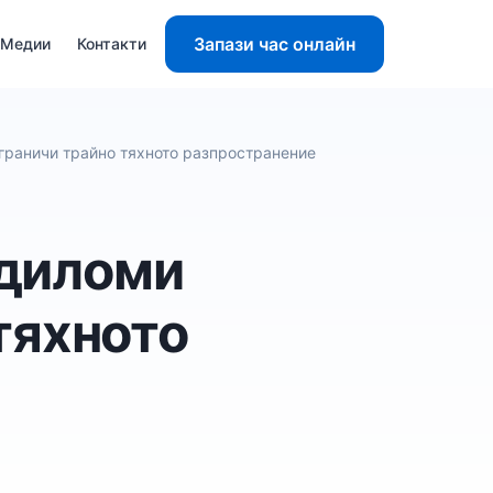
Запази час онлайн
Медии
Контакти
граничи трайно тяхното разпространение
ндиломи
тяхното