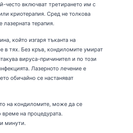
ай-често включват третирането им с
или криотерапия. Сред не толкова
е лазерната терапия.
ина, който изгаря тъканта на
 в тях. Без кръв, кондиломите умират
атакува вируса-причинител и по този
инфекцията. Лазерното лечение е
ето обичайно се настаняват
то на кондиломите, може да се
о време на процедурата.
и минути.