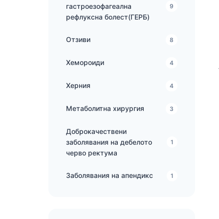
гастроезофагеална
9
рефлуксна болест(ГЕРБ)
Отзиви
8
Хемороиди
4
Херния
4
Метаболитна хирургия
3
Доброкачествени
заболявания на дебелото
1
черво ректума
Заболявания на апендикс
1