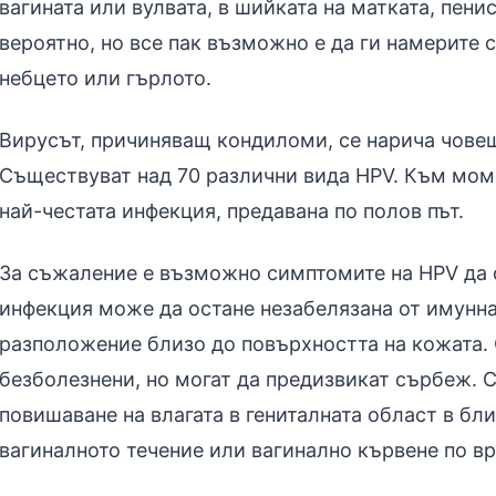
вагината или вулвата, в шийката на матката, пени
вероятно, но все пак възможно е да ги намерите с
небцето или гърлото.
Вирусът, причиняващ кондиломи, се нарича чове
Съществуват над 70 различни вида HPV. Към моме
най-честата инфекция, предавана по полов път.
За съжаление е възможно симптомите на HPV да о
инфекция може да остане незабелязана от имунн
разположение близо до повърхността на кожата.
безболезнени, но могат да предизвикат сърбеж. 
повишаване на влагата в гениталната област в бл
вагиналното течение или вагинално кървене по вр