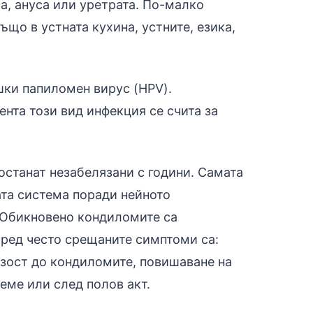
са, ануса или уретрата. По-малко
ъщо в устната кухина, устните, езика,
шки папиломен вирус (HPV).
нта този вид инфекция се счита за
станат незабелязани с години. Самата
ата система поради нейното
 Обикновено кондиломите са
Сред често срещаните симптоми са:
изост до кондиломите, повишаване на
еме или след полов акт.