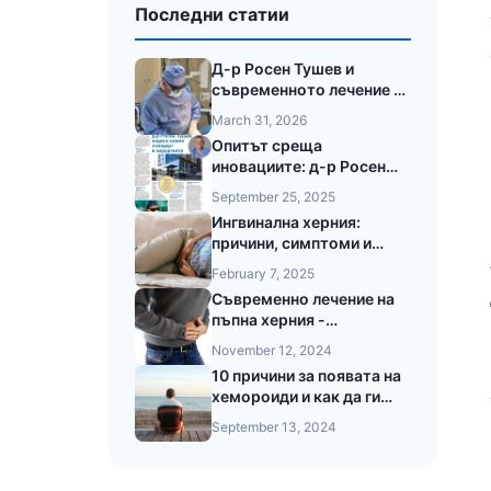
Последни статии
Д-р Росен Тушев и
съвременното лечение на
анални фистули с лазер
March 31, 2026
LEONARDO®
Опитът среща
иновациите: д-р Росен
Тушев в 24часа за новия
September 25, 2025
стандарт в хирургията
Ингвинална херния:
причини, симптоми и
съвременни методи на
February 7, 2025
лечение
Съвременно лечение на
пъпна херния -
Лапароскопски подход и
November 12, 2024
предимства при
10 причини за появата на
безкръвната операция на
хемороиди и как да ги
пъпната херния
предотвратите
September 13, 2024