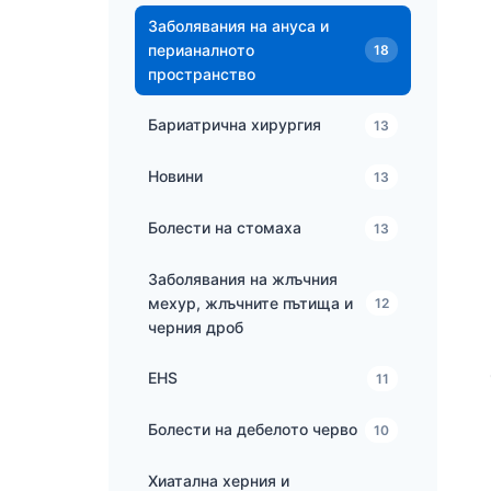
Заболявания на ануса и
перианалното
18
пространство
Бариатрична хирургия
13
Новини
13
Болести на стомаха
13
Заболявания на жлъчния
мехур, жлъчните пътища и
12
черния дроб
EHS
11
Болести на дебелото черво
10
Хиатална херния и