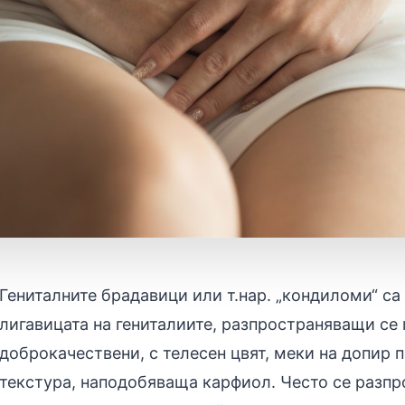
Гениталните брадавици или т.нар. „кондиломи“ са
лигавицата на гениталиите, разпространяващи се 
доброкачествени, с телесен цвят, меки на допир 
текстура, наподобяваща карфиол. Често се разпр