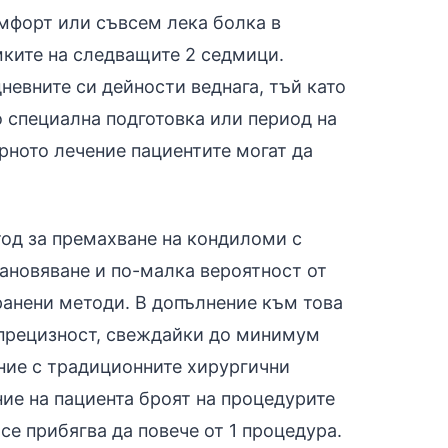
мфорт или съвсем лека болка в
мките на следващите 2 седмици.
невните си дейности веднага, тъй като
о специална подготовка или период на
ерното лечение пациентите могат да
од за премахване на кондиломи с
тановяване и по-малка вероятност от
ранени методи. В допълнение към това
 прецизност, свеждайки до минимум
ние с традиционните хирургични
ие на пациента броят на процедурите
 се прибягва да повече от 1 процедура.