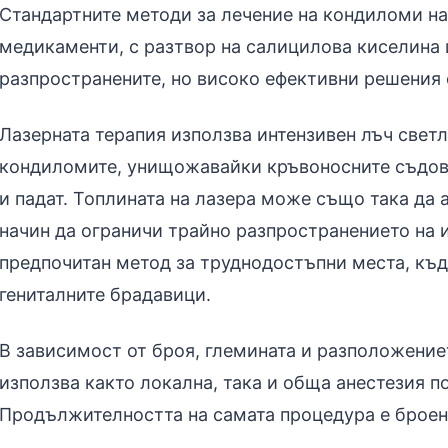
Стандартните методи за лечение на кондиломи н
медикаменти, с разтвор на салицилова киселина 
разпространените, но високо ефективни решения 
Лазерната терапия използва интензивен лъч светл
кондиломите, унищожавайки кръвоносните съдове
и падат. Топлината на лазера може също така да 
начин да ограничи трайно разпространението на 
предпочитан метод за труднодостъпни места, къд
гениталните брадавици.
В зависимост от броя, глемината и разположение
използва както локална, така и обща анестезия п
Продължителността на самата процедура е броен