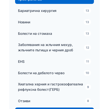
Бариатрична хирургия
13
Новини
13
Болести на стомаха
13
Заболявания на жлъчния мехур,
12
жлъчните пътища и черния дроб
EHS
11
Болести на дебелото черво
10
Хиатална херния и гастроезофагеална
9
рефлуксна болест(ГЕРБ)
Отзиви
8