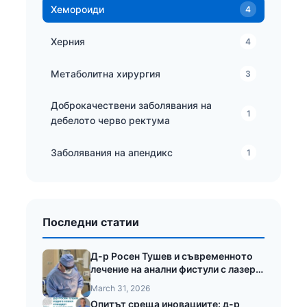
Хемороиди
4
Херния
4
Метаболитна хирургия
3
Доброкачествени заболявания на
1
дебелото черво ректума
Заболявания на апендикс
1
Последни статии
Д-р Росен Тушев и съвременното
лечение на анални фистули с лазер
LEONARDO®
March 31, 2026
Опитът среща иновациите: д-р