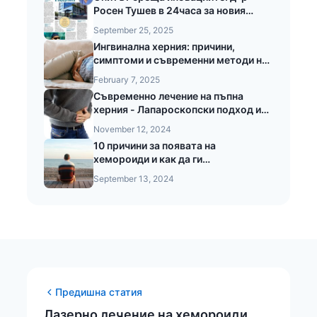
Росен Тушев в 24часа за новия
стандарт в хирургията
September 25, 2025
Ингвинална херния: причини,
симптоми и съвременни методи на
лечение
February 7, 2025
Съвременно лечение на пъпна
херния - Лапароскопски подход и
предимства при безкръвната
November 12, 2024
операция на пъпната херния
10 причини за появата на
хемороиди и как да ги
предотвратите
September 13, 2024
Предишна статия
Лазерно лечение на хемороиди