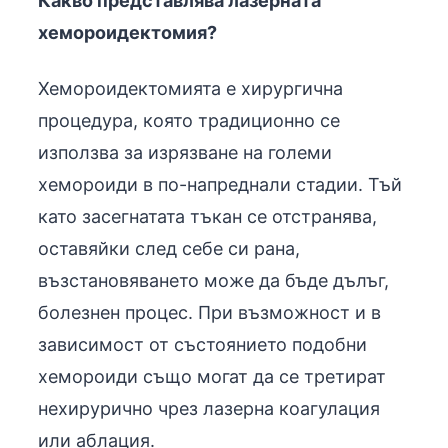
Какво представлява лазерната
хемороидектомия?
Хемороидектомията е хирургична
процедура, която традиционно се
използва за изрязване на големи
хемороиди в по-напреднали стадии. Тъй
като засегнатата тъкан се отстранява,
оставяйки след себе си рана,
възстановяването може да бъде дълъг,
болезнен процес. При възможност и в
зависимост от състоянието подобни
хемороиди също могат да се третират
нехирурично чрез лазерна коагулация
или аблация.